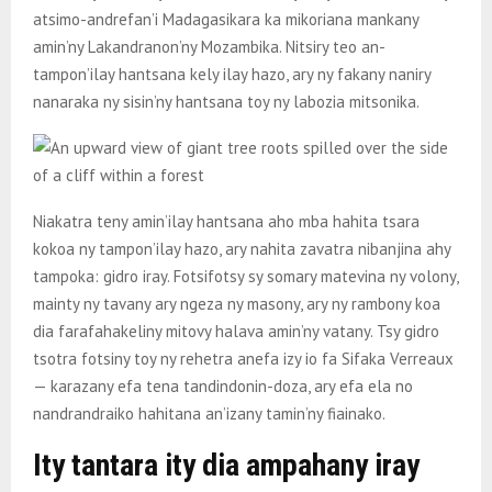
atsimo-andrefan’i Madagasikara ka mikoriana mankany
amin’ny Lakandranon’ny Mozambika. Nitsiry teo an-
tampon’ilay hantsana kely ilay hazo, ary ny fakany naniry
nanaraka ny sisin’ny hantsana toy ny labozia mitsonika.
Niakatra teny amin’ilay hantsana aho mba hahita tsara
kokoa ny tampon’ilay hazo, ary nahita zavatra nibanjina ahy
tampoka: gidro iray. Fotsifotsy sy somary matevina ny volony,
mainty ny tavany ary ngeza ny masony, ary ny rambony koa
dia farafahakeliny mitovy halava amin’ny vatany. Tsy gidro
tsotra fotsiny toy ny rehetra anefa izy io fa Sifaka Verreaux
— karazany efa tena tandindonin-doza, ary efa ela no
nandrandraiko hahitana an’izany tamin’ny fiainako.
Ity tantara ity dia ampahany iray