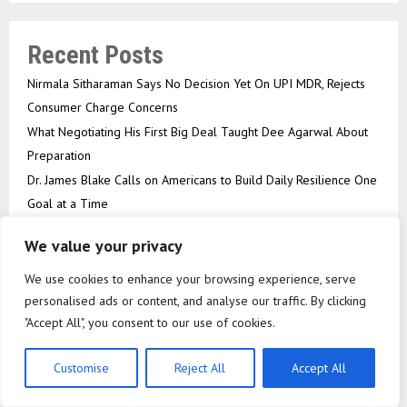
Recent Posts
Nirmala Sitharaman Says No Decision Yet On UPI MDR, Rejects
Consumer Charge Concerns
What Negotiating His First Big Deal Taught Dee Agarwal About
Preparation
Dr. James Blake Calls on Americans to Build Daily Resilience One
Goal at a Time
Seci Construction Releases Free 15-Minute Home Exterior
We value your privacy
Checklist
Omar Messado Releases Free Leadership Self-Audit to Help
We use cookies to enhance your browsing experience, serve
People Build Stronger Careers
personalised ads or content, and analyse our traffic. By clicking
"Accept All", you consent to our use of cookies.
Customise
Reject All
Accept All
RECENT POSTS