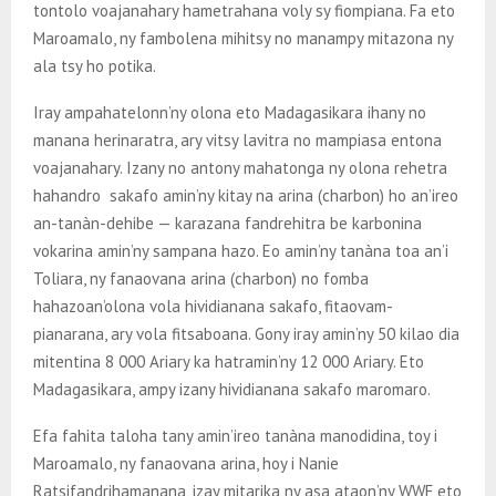
tontolo voajanahary hametrahana voly sy fiompiana. Fa eto
Maroamalo, ny fambolena mihitsy no manampy mitazona ny
ala tsy ho potika.
Iray ampahatelonn’ny olona eto Madagasikara ihany no
manana herinaratra, ary vitsy lavitra no mampiasa entona
voajanahary. Izany no antony mahatonga ny olona rehetra
hahandro sakafo amin’ny kitay na arina (charbon) ho an’ireo
an-tanàn-dehibe — karazana fandrehitra be karbonina
vokarina amin’ny sampana hazo. Eo amin’ny tanàna toa an’i
Toliara, ny fanaovana arina (charbon) no fomba
hahazoan’olona vola hividianana sakafo, fitaovam-
pianarana, ary vola fitsaboana. Gony iray amin’ny 50 kilao dia
mitentina 8 000 Ariary ka hatramin’ny 12 000 Ariary. Eto
Madagasikara, ampy izany hividianana sakafo maromaro.
Efa fahita taloha tany amin’ireo tanàna manodidina, toy i
Maroamalo, ny fanaovana arina, hoy i Nanie
Ratsifandrihamanana, izay mitarika ny asa ataon’ny WWF eto