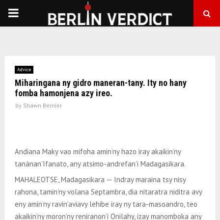
PRIMARY
MENU
Advice
Miharingana ny gidro maneran-tany. Ity no hany
fomba hamonjena azy ireo.
by
Shawn Bernier
Andiana Maky vao mifoha amin’ny hazo iray akaikin’ny
tanànan’Ifanato, any atsimo-andrefan’i Madagasikara.
MAHALEOTSE, Madagasikara — Indray maraina tsy nisy
rahona, tamin’ny volana Septambra, dia nitaratra niditra avy
eny amin’ny ravin’aviavy lehibe iray ny tara-masoandro, teo
akaikin’ny moron’ny reniranon’i Onilahy, izay manomboka any