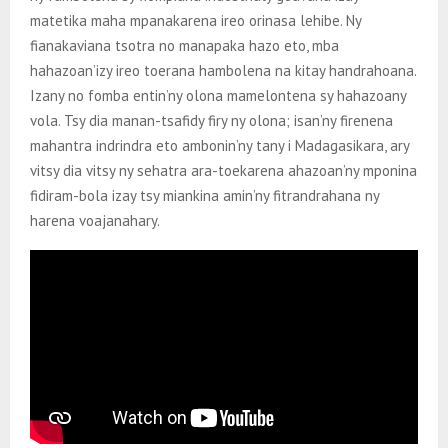
matetika maha mpanakarena ireo orinasa lehibe. Ny
fianakaviana tsotra no manapaka hazo eto, mba
hahazoan’izy ireo toerana hambolena na kitay handrahoana.
Izany no fomba entin’ny olona mamelontena sy hahazoany
vola. Tsy dia manan-tsafidy firy ny olona; isan’ny firenena
mahantra indrindra eto ambonin’ny tany i Madagasikara, ary
vitsy dia vitsy ny sehatra ara-toekarena ahazoan’ny mponina
fidiram-bola izay tsy miankina amin’ny fitrandrahana ny
harena voajanahary.