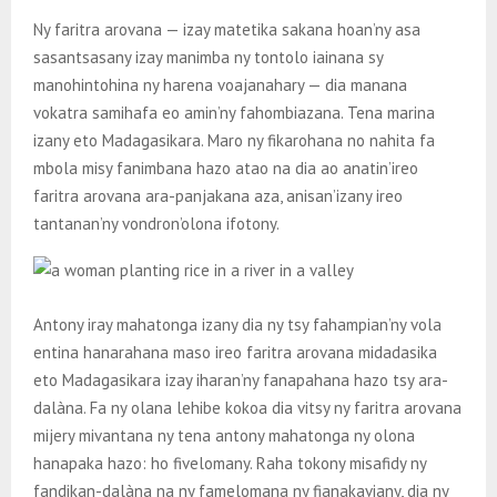
Ny faritra arovana — izay matetika sakana hoan’ny asa
sasantsasany izay manimba ny tontolo iainana sy
manohintohina ny harena voajanahary — dia manana
vokatra samihafa eo amin’ny fahombiazana. Tena marina
izany eto Madagasikara. Maro ny fikarohana no nahita fa
mbola misy fanimbana hazo atao na dia ao anatin’ireo
faritra arovana ara-panjakana aza, anisan’izany ireo
tantanan’ny vondron’olona ifotony.
Antony iray mahatonga izany dia ny tsy fahampian’ny vola
entina hanarahana maso ireo faritra arovana midadasika
eto Madagasikara izay iharan’ny fanapahana hazo tsy ara-
dalàna. Fa ny olana lehibe kokoa dia vitsy ny faritra arovana
mijery mivantana ny tena antony mahatonga ny olona
hanapaka hazo: ho fivelomany. Raha tokony misafidy ny
fandikan-dalàna na ny famelomana ny fianakaviany, dia ny