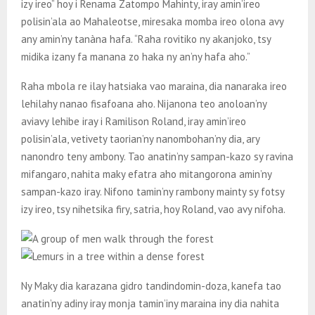
izy ireo” hoy i Renama Zatompo Mahinty, iray amin’ireo
polisin’ala ao Mahaleotse, miresaka momba ireo olona avy
any amin’ny tanàna hafa. “Raha rovitiko ny akanjoko, tsy
midika izany fa manana zo haka ny an’ny hafa aho.”
Raha mbola re ilay hatsiaka vao maraina, dia nanaraka ireo
lehilahy nanao fisafoana aho. Nijanona teo anoloan’ny
aviavy lehibe iray i Ramilison Roland, iray amin’ireo
polisin’ala, vetivety taorian’ny nanombohan’ny dia, ary
nanondro teny ambony. Tao anatin’ny sampan-kazo sy ravina
mifangaro, nahita maky efatra aho mitangorona amin’ny
sampan-kazo iray. Nifono tamin’ny rambony mainty sy fotsy
izy ireo, tsy nihetsika firy, satria, hoy Roland, vao avy nifoha.
Ny Maky dia karazana gidro tandindomin-doza, kanefa tao
anatin’ny adiny iray monja tamin’iny maraina iny dia nahita