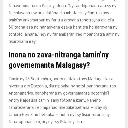
fahavelomana no fidin’ny olona. “Ny fandripahana ala sy ny
fampiasana tsy ara-dalàna dia mbola misy fiantraikany
amin’ny ankamaroan’ny faritra arovana rehetra, na dia efa
30 taona aza no nanaovana ezaka hentitra ho fiarovana ny
tontolo iainana,” hoy ny fanambaran’ireo mpanoratra amin’ny
fikarohana iray.
Inona no zava-nitranga tamin’ny
governemanta Malagasy?
Tamin’ny 25 Septambra, andro nialako tany Madagasikara
hiverina aty Etazonia, dia nipoaka ny hetsi-panoherana tao
Antananarivo, hanoherana ny governemanta notarihin’i
Andry Rajoelina tamin’izany fotoana izany. Naneho
fahatezerana ireo mpanao fihetsiketsehana — izay ny
tanora Gen Z no betsaka — noho ny tsy fisian-drano, ny
fahatapahan-jiro, ary ny tsy fisian’ny asa.