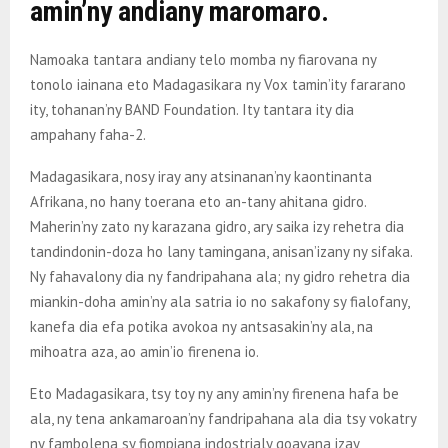
amin’ny andiany maromaro.
Namoaka tantara andiany telo momba ny fiarovana ny
tonolo iainana eto Madagasikara ny Vox tamin’ity fararano
ity, tohanan’ny BAND Foundation. Ity tantara ity dia
ampahany faha-2.
Madagasikara, nosy iray any atsinanan’ny kaontinanta
Afrikana, no hany toerana eto an-tany ahitana gidro.
Maherin’ny zato ny karazana gidro, ary saika izy rehetra dia
tandindonin-doza ho lany tamingana, anisan’izany ny sifaka.
Ny fahavalony dia ny fandripahana ala; ny gidro rehetra dia
miankin-doha amin’ny ala satria io no sakafony sy fialofany,
kanefa dia efa potika avokoa ny antsasakin’ny ala, na
mihoatra aza, ao amin’io firenena io.
Eto Madagasikara, tsy toy ny any amin’ny firenena hafa be
ala, ny tena ankamaroan’ny fandripahana ala dia tsy vokatry
ny fambolena sy fiompiana indostrialy goavana izay