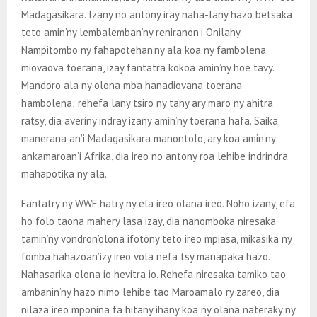
Madagasikara. Izany no antony iray naha-lany hazo betsaka
teto amin’ny lembalemban’ny reniranon’i Onilahy.
Nampitombo ny fahapotehan’ny ala koa ny fambolena
miovaova toerana, izay fantatra kokoa amin’ny hoe tavy.
Mandoro ala ny olona mba hanadiovana toerana
hambolena; rehefa lany tsiro ny tany ary maro ny ahitra
ratsy, dia averiny indray izany amin’ny toerana hafa. Saika
manerana an’i Madagasikara manontolo, ary koa amin’ny
ankamaroan’i Afrika, dia ireo no antony roa lehibe indrindra
mahapotika ny ala.
Fantatry ny WWF hatry ny ela ireo olana ireo. Noho izany, efa
ho folo taona mahery lasa izay, dia nanomboka niresaka
tamin’ny vondron’olona ifotony teto ireo mpiasa, mikasika ny
fomba hahazoan’izy ireo vola nefa tsy manapaka hazo.
Nahasarika olona io hevitra io. Rehefa niresaka tamiko tao
ambanin’ny hazo nimo lehibe tao Maroamalo ry zareo, dia
nilaza ireo mponina fa hitany ihany koa ny olana nateraky ny