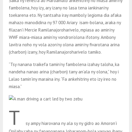
Saika ny rehetra ao Maroamalo ankehitriny no miasa amin’ny
fambolena, hoy izy, ary izany no lasa tena iankinan’ny
toekarena eto. Ny tantsaha iray mamboly legioma dia afaka
mahazo manodidina ny 97 000 Ariary isam-bolana, araka ny
filazan’i Mercie Ramilanajoroharivelo, mpiasa ao amin’ny
WWF miara-miasa amin’ny vondron’olona ifotony. Ambony
lavitra noho ny vola azon’ny olona amin’ny fivarotana arina
(charbon) izany, hoy Ramilanajoroharivelo tamiko.
“Tsy nanana traikefa tamin’ny fambolena izahay taloha, ka
nandeha nanao arina (charbon) tany an’ala ny olona,” hoy i
Lalao tamin’iny maraina iny. “Fa ankehitriny eto izy ireo no
miasa.”
T
sy ampy hiarovana ny ala sy ny gidro ao Amoron’i
Onilahy raha ny fananganana loharanom-bola vaovao ihany.