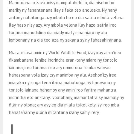
Manoloana io zava-misy mampalahelo io, dia niseho ho
mariky ny fanantenana ilay sifaka teo anoloako. Ny hany
antony nahatonga azy mbola ho eo dia satria mbola velona
ilay hazo nisy azy. Ary mbola velona ilay hazo, satria ireo
tanàna manodidina dia niady mafy mba hiaro ny ala
iombonany, na dia teo aza ny sakana sy ny fahasahiranana.
Miara-miasa amin’ny World Wildlife Fund, izay iray amin’ireo
fikambanana lehibe indrindra eran-tany miaro ny tontolo
iainana, ireo tanàna ireo ary namorona fomba vaovao
hahazoana vola izay tsy manimba ny ala. Asehon’izy ireo
miaraka ny singa tena ilaina mahatonga ny fiarovana ny
tontolo iainana hahomby any amin’ireo faritra mahantra
indrindra eto an-tany: voalohany, mamantatra sy mamaly ny
filàn’ny olona; ary avy eo dia miala tsikelikely izy ireo mba
hahafahan’ny olona mitantana izany samy irery.
I