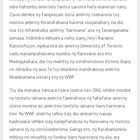
mba hahomby amin’ireo faritra sarotra hafa maneran-tany.
Zava-dehibe ny fampiasam-bola amin’ny toekarena tsy
miorina amin’ny fitrandrahana harena voajanahary, na dia
toa tsy mifandraika amin’ny “fiarovana” aza ny fananganana
orinasa. Indrindra mihoatra noho izany, hoy i Ranaivo
Rasolofoson, mpikaroka ao amin’ny University of Toronto
sady manampahaizana momba ny fiarovana ala eto
Madagasikara, dia tsy maintsy ny vondron’olona ifotony ihany
no mitarika ny asa, fa tsy miankina mandrakizay amin’ny
fikambanana ivelany toy ny WWF.
Tsy dia manana tantara tsara loatra ireo ONG lehibe momba
ny tontolo iainana amin’ny famindrana ny fahefana amin’ny
olona monina ao amin’ireo tontolo iainana tiany harovana
ireo. Ny WWF, amin’ny lafiny iray, dia anisan’ny nanao
hadisoana lehibe izay nampifandona ny fiarovana ny tontolo
iainana sy ny zon’olombelona. Saingy eto, ny fiarahamonina
mihitsy no misafidy ny fomba tiany hiarovana ny ala, ary