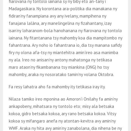
fiarovana ny tontolo iainana sy ny biby eto an-tany i
Madagasikara. Ny korontana ara-politika dia manakana ny
fidiran’ny fanampiana avy any ivelany, mampihena ny
fanajana lalàna, ary manelingelina ny fizahantany, izay
isan’ny loharanom-bola hanohanana ny fiarovana ny tontolo
iainana. Ny fitantanana tsy mahomby koa dia mampitombo ny
fahantrana. Ary noho io fahantrana io, dia tsy manana safidy
firy ny olona afa-tsy ny miantehitra amin’ireo asa manimba
ny ala. Ireo no anisan’ny antony mahatonga ny tetikasa
maro ataon’ny fikambanana tsy miankina (ONG) ho tsy
mahomby, araka ny nosoratako tamin’ny volana Oktobra.
Fa resy lahatra aho fa mahomby ity tetikasa iray ity.
Nilaza tamiko ireo mponina ao Amoron’i Onilahy fa amin’ny
ankapobeny, mihatsara ny tontolo eto; misy ala betsaka
kokoa, gidro betsaka kokoa, ary rano betsaka kokoa. Vitsy
kokoa sy mifangaro anefa ny atontan-kevitra avy amin’ny
WWF. Araka ny hita avy amin’ny zanabolana, dia nihena be ny