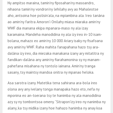
Ny ampitso maraina, tamin’ny fiposahan’ny masoandro,
nihaona tamin’ny vondron’ny lehilahy avy ao Mahaleotse
aho, antsoina hoe polisin’ala, na mpiambina ala. Ireo tanàna
ao amin’ny faritra Amoron’i Onilahy miasa miaraka amin’ny
WWF dia manana ekipa mpanara-maso ny ala izay
karamaina. Mandeha manodidina ny ala izy ireo in-10 isam-
bolana, mahazo eo amin’ny 10 000 Ariary isaky ny fisafoana
avy amin’ny WWF. Raha mahita fanapahana hazo tsy ara-
dalàna izy ireo, dia miezaka manakana izany ary mitatitra ny
fandikan-dalàna any amin’ny fiarahamonina sy ny manam-
pahefana misahana ny tontolo iainana. Amin’ny tranga
sasany, tsy maintsy mandoa onitra ny mpanao heloka.
Asa sarotra izany. Matetika tena sahirana ara-bola ireo
olona avy any ivelany tonga manapaka hazo eto, nefa ny
mponina eo an-toerana tsy te hanimba ny ala manodidina
azy sy ny tombontsoa omeny. “Sitrapon’izy ireo ny nanimba ny
alany, ka tsy midika izany hoe hahazo hanimba ny anay koa