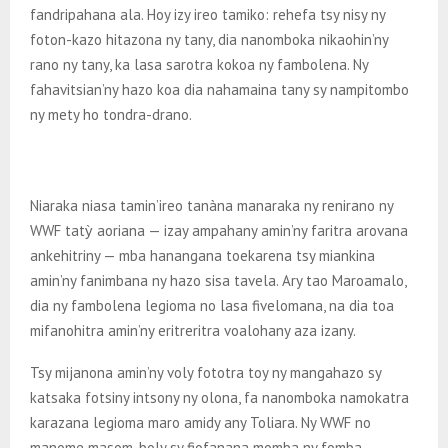
fandripahana ala. Hoy izy ireo tamiko: rehefa tsy nisy ny
foton-kazo hitazona ny tany, dia nanomboka nikaohin’ny
rano ny tany, ka lasa sarotra kokoa ny fambolena. Ny
fahavitsian’ny hazo koa dia nahamaina tany sy nampitombo
ny mety ho tondra-drano.
Niaraka niasa tamin’ireo tanàna manaraka ny renirano ny
WWF tatỳ aoriana — izay ampahany amin’ny faritra arovana
ankehitriny — mba hanangana toekarena tsy miankina
amin’ny fanimbana ny hazo sisa tavela. Ary tao Maroamalo,
dia ny fambolena legioma no lasa fivelomana, na dia toa
mifanohitra amin’ny eritreritra voalohany aza izany.
Tsy mijanona amin’ny voly fototra toy ny mangahazo sy
katsaka fotsiny intsony ny olona, fa nanomboka namokatra
karazana legioma maro amidy any Toliara. Ny WWF no
manome masom-boly sy fiofanana momba ny fomba