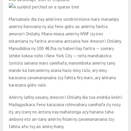
Maroamalo dia iray amin’ireo vondron’olona maro manampy
amin’ny fiarovana ny ala feno gidro ao amin’ny faritra
amoron’i Onilahy. Miara-miasa amin’ny WWF izy ireo
mitantana ny faritra arovana antsoina hoe Amoron’i Onilahy.
Manodidina ny 100 482ha ny haben’ilay faritra — somary
lehibe kokoa noho i New York City — nefa mandrakotra
tontolo iainana maro samihafa, manomboka amin’ny tany
mando ka hatramin’ny alana hazo misy tsilo, ary misy
karazana zavamananaina tsy fahita firy maro, ary ahitana
karazana gidro valo.
Amin’ny lafiny sasany, Amoron’i Onilahy dia toa endrika kelin’i
Madagasikara. Feno karazana rohivoahary samihafa ity nosy
ity, ary izany no antony iray mahatonga azy hanana taha
ambony eto an-tany amin’ny fisian’ny zavamananaina tsy
fahita afa-tsy ao aminy ihany.