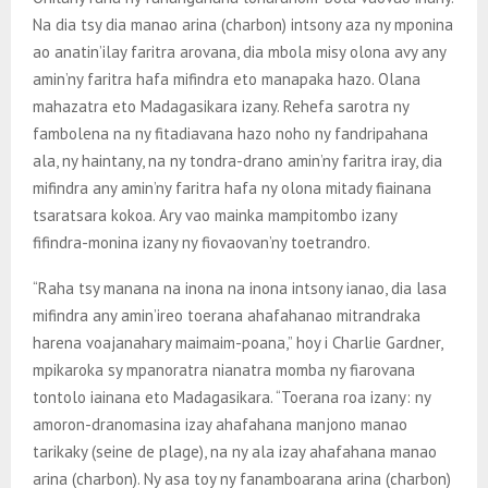
Na dia tsy dia manao arina (charbon) intsony aza ny mponina
ao anatin’ilay faritra arovana, dia mbola misy olona avy any
amin’ny faritra hafa mifindra eto manapaka hazo. Olana
mahazatra eto Madagasikara izany. Rehefa sarotra ny
fambolena na ny fitadiavana hazo noho ny fandripahana
ala, ny haintany, na ny tondra-drano amin’ny faritra iray, dia
mifindra any amin’ny faritra hafa ny olona mitady fiainana
tsaratsara kokoa. Ary vao mainka mampitombo izany
fifindra-monina izany ny fiovaovan’ny toetrandro.
“Raha tsy manana na inona na inona intsony ianao, dia lasa
mifindra any amin’ireo toerana ahafahanao mitrandraka
harena voajanahary maimaim-poana,” hoy i Charlie Gardner,
mpikaroka sy mpanoratra nianatra momba ny fiarovana
tontolo iainana eto Madagasikara. “Toerana roa izany: ny
amoron-dranomasina izay ahafahana manjono manao
tarikaky (seine de plage), na ny ala izay ahafahana manao
arina (charbon). Ny asa toy ny fanamboarana arina (charbon)