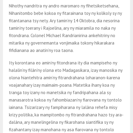
Nihothy nandritra ny andro maromaro ny fihetsiketsehana,
Nihanitombo bebe kokoa ny fitarainana toy ny kolikoly sy ny
fitantanana tsy nety. Ary tamin’ny 14 Oktobra, dia nesorina
tamin’ny toerany i Rajoelina, ary ny miaramila no naka ny
fitondrana. Colonel Michael Randrianirina ankehitriny no
mitarika ny governemanta vonjimaika tokony hikarakara
fifidianana ao anatin’ny roa taona.
Ity korontana eo amin’ny fitondrana ity dia mampiseho ny
halalin’ny filàn’ny olona eto Madagasikara, izay manosika ny
olona hiantehitra amin’ny fitrandrahana loharanon-karena
voajanahary izay maimaim-poana. Matetika ihany koa ny
tranga toy izany no manetsika ny fandripahana ala sy
manasarotra kokoa ny fahombiazan’ny fiarovana ny tontolo
iainana. Tsizarizary ny fampiharana ny lalàna rehefa misy
krizy politika, ka mampitombo ny fitrandrahana hazo tsy ara-
dalàna, ary manelingelina ny fikarohana siantifika sy ny
fizahantany izay manohana ny asa fiarovana ny tontolo