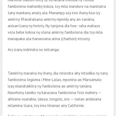
fambolena mahomby kokoa, tsy mila mandoro na manitatra
tany mankany anaty ala. Manampy azy ireo ihany koa izy
amin’ny fifandraisana amin’ny mpividy any an-tanàna,
anisan’izany ny hotely. Ny tanjona dia hoe: raha mahazo
vola bebe kokoa ny olona amin’ny fambolena dia tsy mila
manapaka ala hanaovana arina (charbon) intsony.
Ary izany indrindra no mitranga.
Tamini’ny maraina iny ihany, dia nitondra ahy nitsidika ny tany
fambolena legioma i Mme Lalao, mponina ao Maroamalo
izay miandraikitra ny fambolena ao amin’ny tanàna.
Nasehony tamiko ny karazana fambolena folo mahery —
ahitana voatabia, laisoa, tongolo, sns — natao andalana
milamina tsara, toy ireo hitanao any Californie.