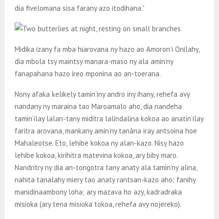
dia fivelomana sisa farany azo itodihana.”
Midika izany fa mba hiarovana ny hazo ao Amoron’i Onilahy,
dia mbola tsy maintsy manara-maso ny ala amin’ny
fanapahana hazo ireo mponina ao an-toerana.
Nony afaka kelikely tamin’iny andro iny ihany, rehefa avy
nandany ny maraina tao Maroamalo aho, dia nandeha
tamin’ilay lalan-tany miditra lalindalina kokoa ao anatin’ilay
faritra arovana, mankany amin’ny tanàna iray antsoina hoe
Mahaleotse. Eto, lehibe kokoa ny alan-kazo. Nisy hazo
lehibe kokoa, kirihitra matevina kokoa, ary biby maro.
Nandritry ny dia an-tongotra tany anaty ala tamin’ny alina,
nahita tanalahy miery tao anaty rantsan-kazo aho; fanihy
manidinaambony loha; ary mazava ho azy, kadradraka
misioka (ary tena misioka tokoa, rehefa avy nojereko).