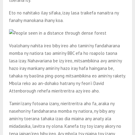
toerana ity.
Eto no nahitako ilay sifaka, izay lasa traikefa nanaitra ny
fanahy manokana ihany koa.
Voalohany nahita ireo biby ireo aho tamin’ny fandaharana
momba ny natiora tao amin’ny BBC efa ho roapolo taona
lasa izay. Nahavariana be izy ireo, mitsambikina avy amin’ny
hazo iray mankany amin’ny hazo iray hafa haingana be,
tahaka ny baolina ping-pong mitsambikina eo amin’ny rakety.
Mbola reko ao an-dohako hatrany ny feon’i David
Attenborough rehefa mieritreritra azy ireo aho.
Tamin’izany fotoana izany, nieritreritra aho fa, araka ny
nasehon’ny fandaharana momba ny natiora, ny biby any
amin’ny toerana tahaka izao dia miaina any anaty ala
midadasika, lavitra ny olona. Kanefa tsy toy izany akory no
tena iainan’ireo biby ireo. Ary mbola tsy niaina toy izany