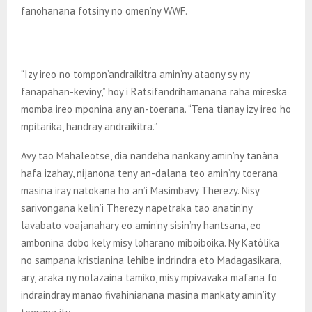
fanohanana fotsiny no omen’ny WWF.
“Izy ireo no tompon’andraikitra amin’ny ataony sy ny
fanapahan-keviny,” hoy i Ratsifandrihamanana raha mireska
momba ireo mponina any an-toerana. “Tena tianay izy ireo ho
mpitarika, handray andraikitra.”
Avy tao Mahaleotse, dia nandeha nankany amin’ny tanàna
hafa izahay, nijanona teny an-dalana teo amin’ny toerana
masina iray natokana ho an’i Masimbavy Therezy. Nisy
sarivongana kelin’i Therezy napetraka tao anatin’ny
lavabato voajanahary eo amin’ny sisin’ny hantsana, eo
ambonina dobo kely misy loharano miboiboika. Ny Katôlika
no sampana kristianina lehibe indrindra eto Madagasikara,
ary, araka ny nolazaina tamiko, misy mpivavaka mafana fo
indraindray manao fivahinianana masina mankaty amin’ity