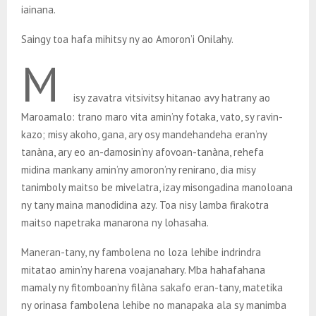
iainana.
Saingy toa hafa mihitsy ny ao Amoron’i Onilahy.
M
isy zavatra vitsivitsy hitanao avy hatrany ao
Maroamalo: trano maro vita amin’ny fotaka, vato, sy ravin-
kazo; misy akoho, gana, ary osy mandehandeha eran’ny
tanàna, ary eo an-damosin’ny afovoan-tanàna, rehefa
midina mankany amin’ny amoron’ny renirano, dia misy
tanimboly maitso be mivelatra, izay misongadina manoloana
ny tany maina manodidina azy. Toa nisy lamba firakotra
maitso napetraka manarona ny lohasaha.
Maneran-tany, ny fambolena no loza lehibe indrindra
mitatao amin’ny harena voajanahary. Mba hahafahana
mamaly ny fitomboan’ny filàna sakafo eran-tany, matetika
ny orinasa fambolena lehibe no manapaka ala sy manimba