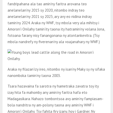
fandripahana ala tao amin’ny faritra arovana teo
anelanelan’ny 2015 sy 2020, nitombo indray teo
anelanelan’ny 2021 sy 2023, ary avy eo nidina indray
tamin’ny 2024. Araka ny WWF, tsy mbola very ala mihitsy i
Amoron’i Onilahy tamin’ity taona ity hatramin’ny volana Jona,
fotoana farany nisy fanangonana ny atontankevitra. (Tsy
mbola nandrefy ny fiverenan’ny ala voajanahary ny WWF.)
Araka ny filazan’izy ireo, nitombo ny isan’ny Maky sy ny sifaka
nanomboka tamin’ny taona 2003.
Tsara hazavaina fa sarotra ny hametraka zavatra toy ity
izay hita fa mahomby any amin’ny faritra hafa eto
Madagasikara. Nahazo tombontsoa avy amin’ny fampiasam-
bola nandritra ny am-polony taona avy amin’ny WWF i
Amoron’i Onilahy. Tsy fahita firy izany, hoy i Gardner. Ny