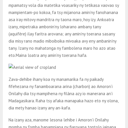
mpamatsy vola dia matetika voasariky ny tetikasa vaovao sy
mampientam-po kokoa, fa tsy mijanona amin’ny fanohanana
asa iray mitovy mandritra ny taona maro, hoy izy. Ankoatra
izany, mipetraka ambonin’ny loharano ambany tany
(aquifère) ilay faritra arovana; any amin’ny toerana sasany
dia misy rano madio miboiboika mivoaka avy eny ambanin’ny
tany. Izany no mahatonga ny fambolena maro ho azo atao
eto.Maina loatra any amin’ny toerana hafa.
Zava-dehibe ihany koa ny manamarika fa ny paikady
fifehezana ny fanamboarana arina (charbon) ao Amoron’i
Onilahy dia tsy mampihena ny filàna azy io manerana an’i
Madagasikara. Raha tsy afaka manapaka hazo eto ny olona,
dia mety hanao izany any an-kafa.
Na izany aza, manome lesona lehibe i Amoron’i Onilahy
momba ny fomba hanampiana ny fiarovana tontolo iainana