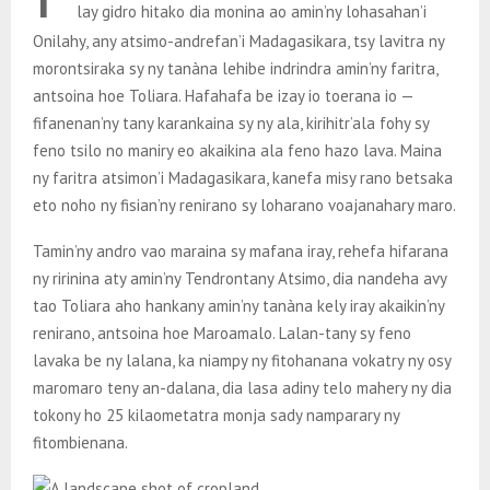
lay gidro hitako dia monina ao amin’ny lohasahan’i
Onilahy, any atsimo-andrefan’i Madagasikara, tsy lavitra ny
morontsiraka sy ny tanàna lehibe indrindra amin’ny faritra,
antsoina hoe Toliara. Hafahafa be izay io toerana io —
fifanenan’ny tany karankaina sy ny ala, kirihitr’ala fohy sy
feno tsilo no maniry eo akaikina ala feno hazo lava. Maina
ny faritra atsimon’i Madagasikara, kanefa misy rano betsaka
eto noho ny fisian’ny renirano sy loharano voajanahary maro.
Tamin’ny andro vao maraina sy mafana iray, rehefa hifarana
ny ririnina aty amin’ny Tendrontany Atsimo, dia nandeha avy
tao Toliara aho hankany amin’ny tanàna kely iray akaikin’ny
renirano, antsoina hoe Maroamalo. Lalan-tany sy feno
lavaka be ny lalana, ka niampy ny fitohanana vokatry ny osy
maromaro teny an-dalana, dia lasa adiny telo mahery ny dia
tokony ho 25 kilaometatra monja sady namparary ny
fitombienana.