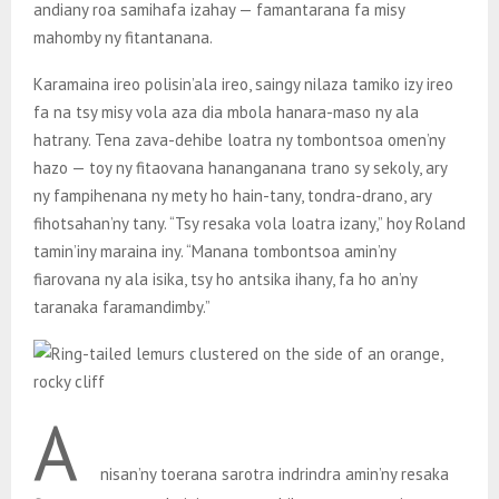
andiany roa samihafa izahay — famantarana fa misy
mahomby ny fitantanana.
Karamaina ireo polisin’ala ireo, saingy nilaza tamiko izy ireo
fa na tsy misy vola aza dia mbola hanara-maso ny ala
hatrany. Tena zava-dehibe loatra ny tombontsoa omen’ny
hazo — toy ny fitaovana hananganana trano sy sekoly, ary
ny fampihenana ny mety ho hain-tany, tondra-drano, ary
fihotsahan’ny tany. “Tsy resaka vola loatra izany,” hoy Roland
tamin’iny maraina iny. “Manana tombontsoa amin’ny
fiarovana ny ala isika, tsy ho antsika ihany, fa ho an’ny
taranaka faramandimby.”
A
nisan’ny toerana sarotra indrindra amin’ny resaka