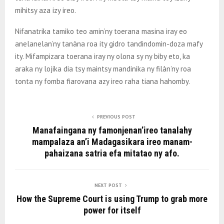
mihitsy aza izy ireo.
Nifanatrika tamiko teo amin’ny toerana masina iray eo
anelanelan’ny tanàna roa ity gidro tandindomin-doza mafy
ity. Mifampizara toerana iray ny olona sy ny biby eto, ka
araka ny lojika dia tsy maintsy mandinika ny filàn’ny roa
tonta ny fomba fiarovana azy ireo raha tiana hahomby.
PREVIOUS POST
Manafaingana ny famonjenan’ireo tanalahy
mampalaza an’i Madagasikara ireo manam-
pahaizana satria efa mitatao ny afo.
NEXT POST
How the Supreme Court is using Trump to grab more
power for itself